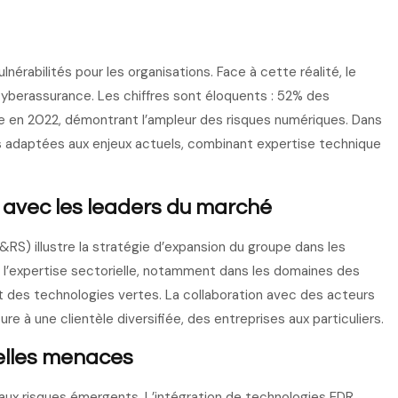
nérabilités pour les organisations. Face à cette réalité, le
berassurance. Les chiffres sont éloquents : 52% des
e en 2022, démontrant l’ampleur des risques numériques. Dans
s adaptées aux enjeux actuels, combinant expertise technique
 avec les leaders du marché
&RS) illustre la stratégie d’expansion du groupe dans les
t l’expertise sectorielle, notamment dans les domaines des
 et des technologies vertes. La collaboration avec des acteurs
re à une clientèle diversifiée, des entreprises aux particuliers.
elles menaces
ux risques émergents. L’intégration de technologies EDR