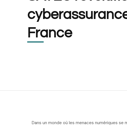
cyberassuranc
France
Dans un monde où les menaces numériques se mu